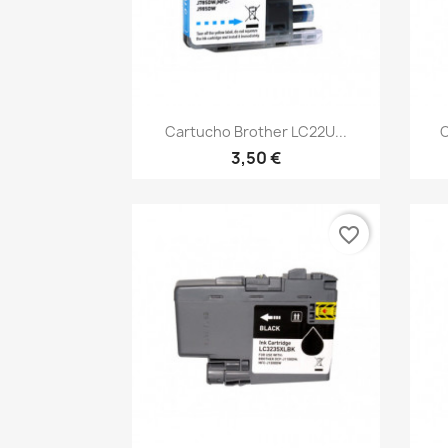
Vista rápida

Cartucho Brother LC22U...
C
3,50 €
favorite_border