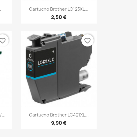
Vista rápida

.
Cartucho Brother LC125XL...
2,50 €
vorite_border
favorite_border
Vista rápida

...
Cartucho Brother LC421XL...
9,90 €