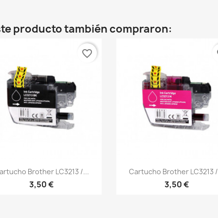
este producto también compraron:
favorite_border
fa
Vista rápida
Vista rápida


artucho Brother LC3213 /...
Cartucho Brother LC3213 /.
3,50 €
3,50 €