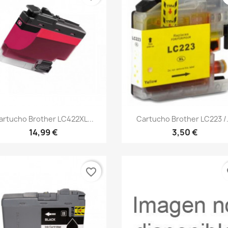
Vista rápida
Vista rápida


artucho Brother LC422XL...
Cartucho Brother LC223 /.
14,99 €
3,50 €
favorite_border
fa