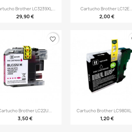
Vista rápida
Vista rápida


rtucho Brother LC3239XL...
Cartucho Brother LC12E..
29,90 €
2,00 €
favorite_border
fa
Vista rápida
Vista rápida


Cartucho Brother LC22U...
Cartucho Brother LC980XL /
3,50 €
1,20 €