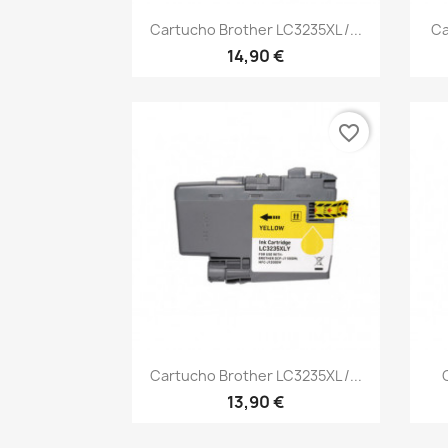
Vista rápida

Cartucho Brother LC3235XL /...
Ca
14,90 €
favorite_border
Vista rápida

Cartucho Brother LC3235XL /...
13,90 €