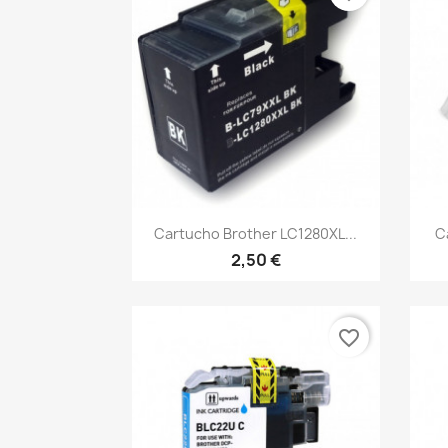
Vista rápida

Cartucho Brother LC1280XL...
C
2,50 €
favorite_border