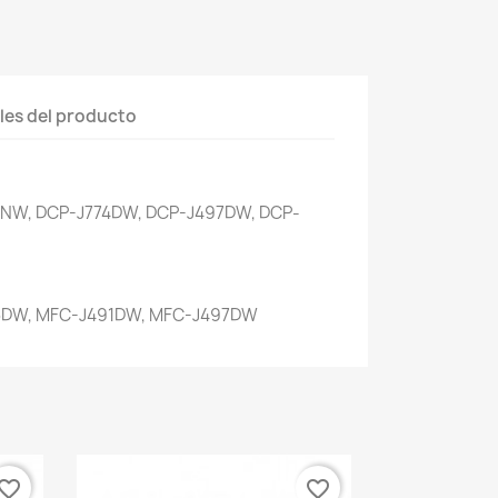
les del producto
NW, DCP-J774DW, DCP-J497DW, DCP-
DW, MFC-J491DW, MFC-J497DW
vorite_border
favorite_border