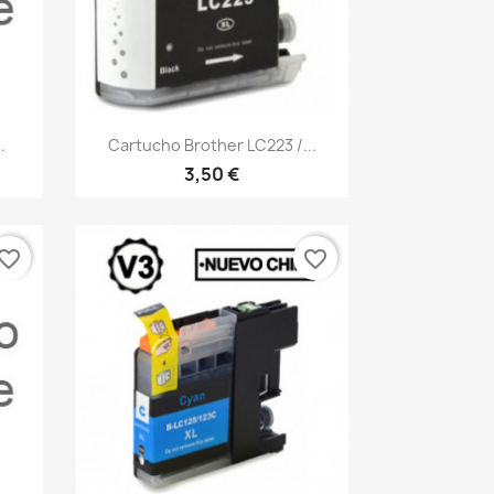
Vista rápida

.
Cartucho Brother LC223 /...
3,50 €
vorite_border
favorite_border