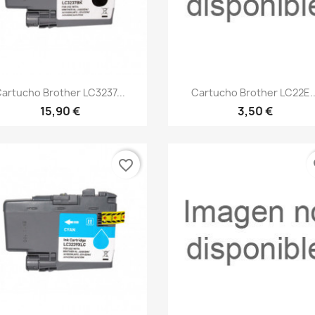
Vista rápida
Vista rápida


artucho Brother LC3237...
Cartucho Brother LC22E..
15,90 €
3,50 €
favorite_border
fa