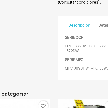
(Consultar condiciones).
Descripción
Detal
SERIE DCP
DCP-J772DW, DCP-J772D
J572DW
SERIE MFC
MFC-J890DW, MFC-J895
 categoría:
favorite_border
fa