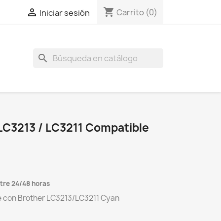
shopping_cart

Carrito
(0)
Iniciar sesión
search
LC3213 / LC3211 Compatible
tre 24/48 horas
e con Brother LC3213/LC3211 Cyan