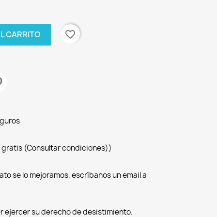
favorite_border
AL CARRITO
eguros
 gratis (Consultar condiciones))
ato se lo mejoramos, escríbanos un email a
r ejercer su derecho de desistimiento.