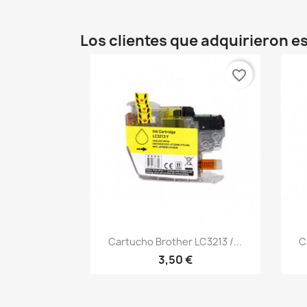
Los clientes que adquirieron 
favorite_border
Vista rápida

Cartucho Brother LC3213 /...
C
3,50 €