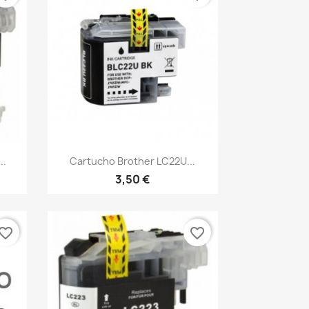
Vista rápida

..
Cartucho Brother LC22U...
3,50 €
vorite_border
favorite_border