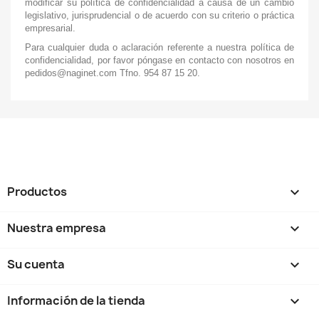
modificar su política de confidencialidad a causa de un cambio
legislativo, jurisprudencial o de acuerdo con su criterio o práctica
empresarial.
Para cualquier duda o aclaración referente a nuestra política de
confidencialidad, por favor póngase en contacto con nosotros en
pedidos@naginet.com Tfno. 954 87 15 20.
Productos

Nuestra empresa

Su cuenta

Información de la tienda
keyboard_arrow_down