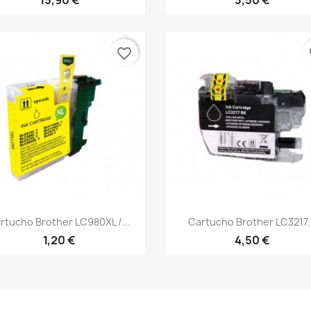
15,90 €
3,50 €
favorite_border
fa
Vista rápida
Vista rápida


rtucho Brother LC980XL /...
Cartucho Brother LC3217..
1,20 €
4,50 €