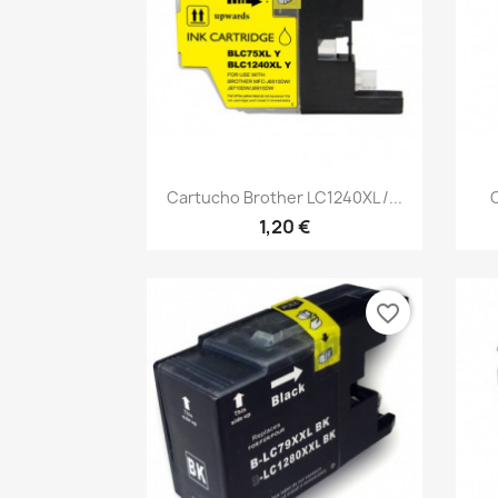
Vista rápida

Cartucho Brother LC1240XL /...
1,20 €
favorite_border