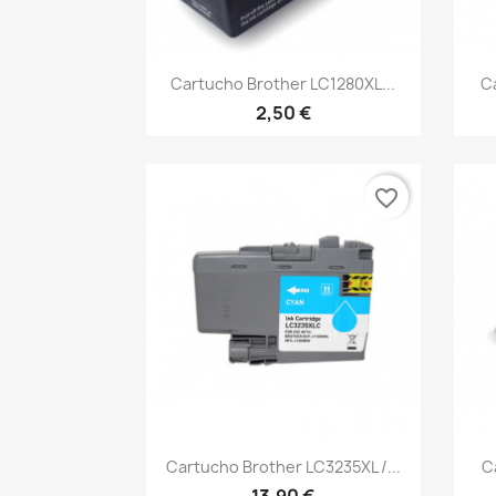
Vista rápida

Cartucho Brother LC1280XL...
C
2,50 €
favorite_border
Vista rápida

Cartucho Brother LC3235XL /...
C