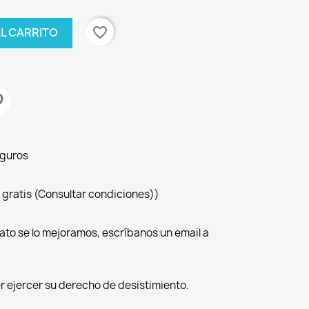
favorite_border
AL CARRITO
eguros
 gratis (Consultar condiciones))
ato se lo mejoramos, escríbanos un email a
r ejercer su derecho de desistimiento.