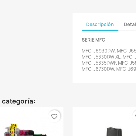
Descripción
Detal
SERIE MFC
MFC-J6930DW, MFC-J65
MFC-J5330DW XL, MFC-
MFC-J5335DWF, MFC-J5
MFC-J6730DW, MFC-J6
 categoría:
favorite_border
fa