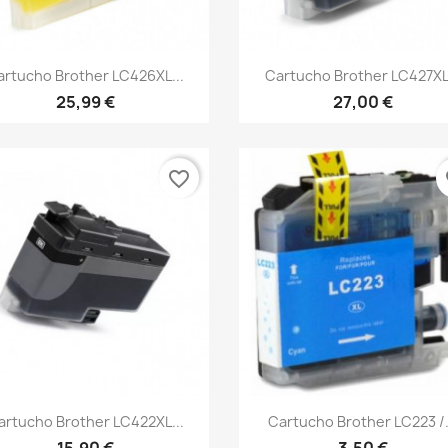
Vista rápida
Vista rápida


artucho Brother LC426XL...
Cartucho Brother LC427XL.
25,99 €
27,00 €
favorite_border
fa
Vista rápida
Vista rápida


artucho Brother LC422XL...
Cartucho Brother LC223 /.