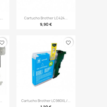
Vista rápida

..
Cartucho Brother LC424...
9,90 €
vorite_border
favorite_border
Vista rápida

..
Cartucho Brother LC980XL /...