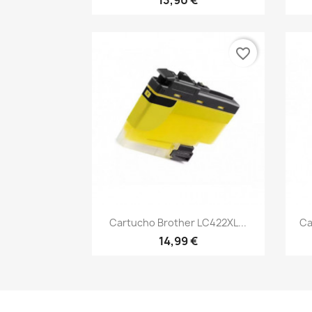
13,90 €
favorite_border
Vista rápida

Cartucho Brother LC422XL...
Ca
14,99 €