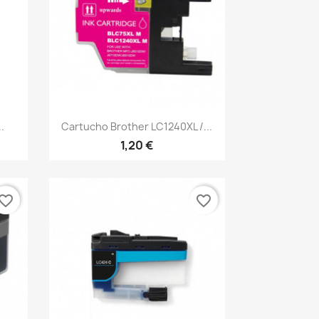
Vista rápida

.
Cartucho Brother LC1240XL /...
1,20 €
vorite_border
favorite_border