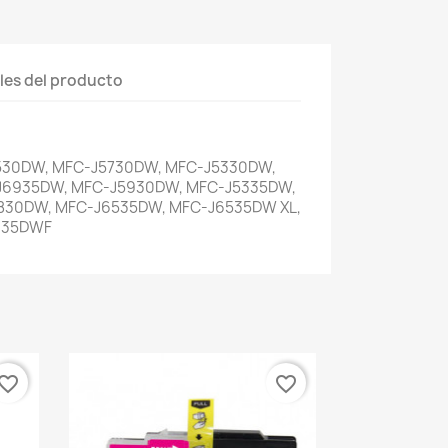
les del producto
30DW, MFC-J5730DW, MFC-J5330DW,
J6935DW, MFC-J5930DW, MFC-J5335DW,
830DW, MFC-J6535DW, MFC-J6535DW XL,
935DWF
vorite_border
favorite_border