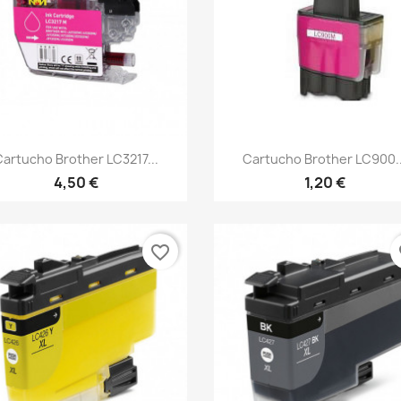
Vista rápida
Vista rápida


Cartucho Brother LC3217...
Cartucho Brother LC900..
4,50 €
1,20 €
favorite_border
fa