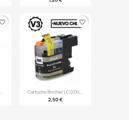
1,20 €
vorite_border
favorite_border
Vista rápida

.
Cartucho Brother LC127XL...
2,50 €