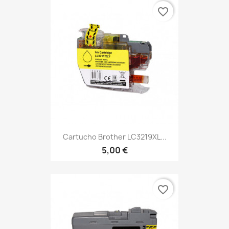
favorite_border
Cartucho Brother LC3219XL...
5,00 €
favorite_border