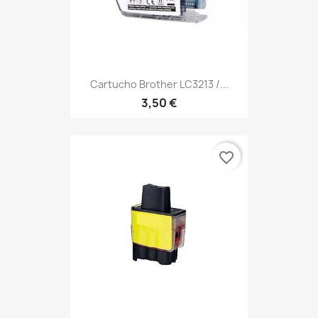
Cartucho Brother LC3213 /...
3,50 €
favorite_border