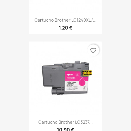
Cartucho Brother LC1240XL /...
1,20 €
favorite_border
Cartucho Brother LC3237...
10,90 €