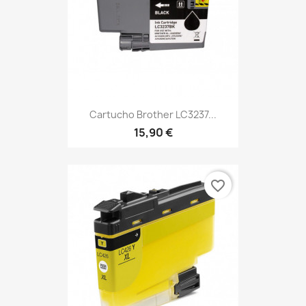
Cartucho Brother LC3237...
15,90 €
favorite_border