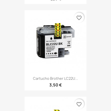
favorite_border
Cartucho Brother LC22U...
3,50 €
favorite_border