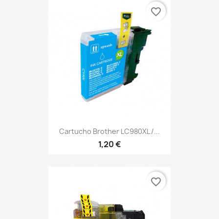
favorite_border
Cartucho Brother LC980XL /...
1,20 €
favorite_border