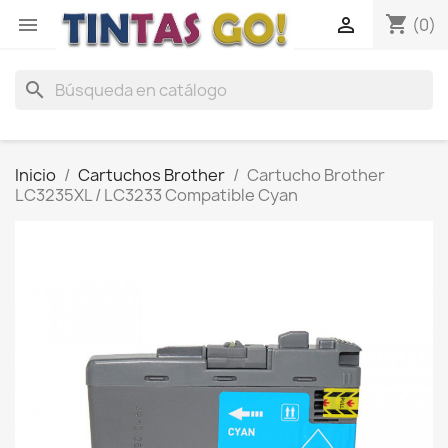
shopping_cart


(0)
search
Inicio
Cartuchos Brother
Cartucho Brother
LC3235XL / LC3233 Compatible Cyan