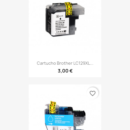
Cartucho Brother LC129XL...
3,00 €
favorite_border