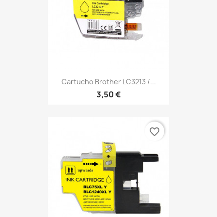
Cartucho Brother LC3213 /...
3,50 €
favorite_border