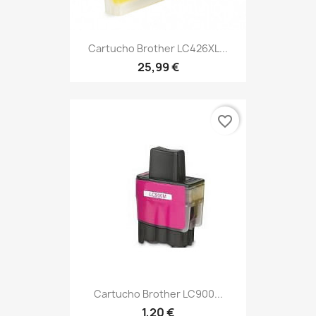
Cartucho Brother LC426XL...
25,99 €
favorite_border
Cartucho Brother LC900...
1,20 €