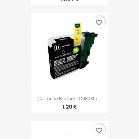
favorite_border
Cartucho Brother LC980XL /...
1,20 €
favorite_border