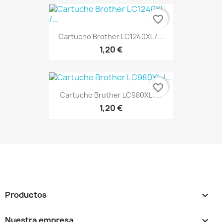
favorite_border
Cartucho Brother LC1240XL /...
1,20 €
favorite_border
Cartucho Brother LC980XL /...
1,20 €
Productos

Nuestra empresa
