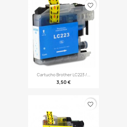
favorite_border
Cartucho Brother LC223 /...
3,50 €
favorite_border