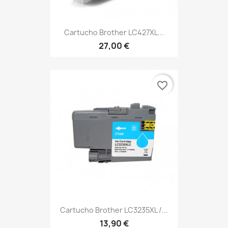
Cartucho Brother LC427XL...
27,00 €
favorite_border
Cartucho Brother LC3235XL /...
13,90 €