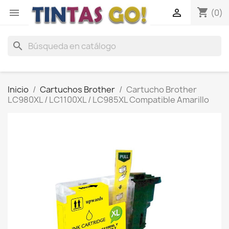
shopping_cart


(0)
search
Inicio
Cartuchos Brother
Cartucho Brother
LC980XL / LC1100XL / LC985XL Compatible Amarillo