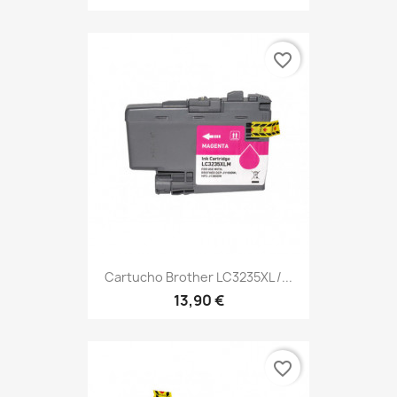
favorite_border
Cartucho Brother LC3235XL /...
13,90 €
favorite_border