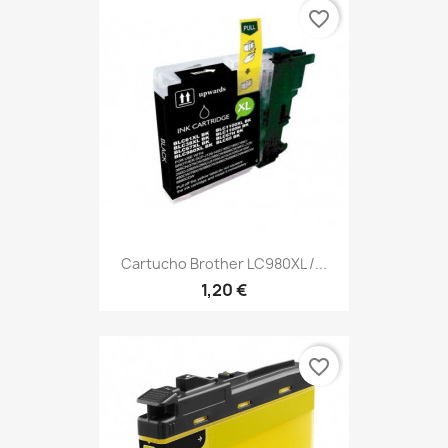
favorite_border
Cartucho Brother LC980XL /...
1,20 €
favorite_border