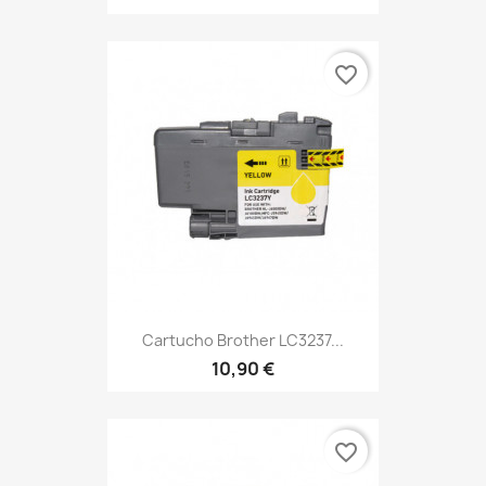
favorite_border
Cartucho Brother LC3237...
10,90 €
favorite_border