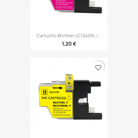
Cartucho Brother LC1240XL /...
1,20 €
favorite_border