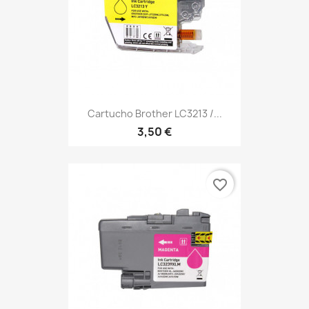
Cartucho Brother LC3213 /...
3,50 €
favorite_border