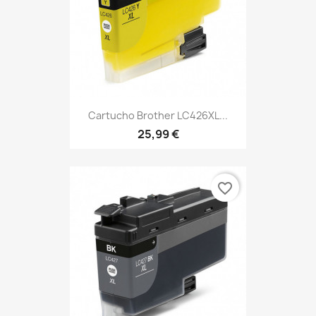
Cartucho Brother LC426XL...
25,99 €
favorite_border