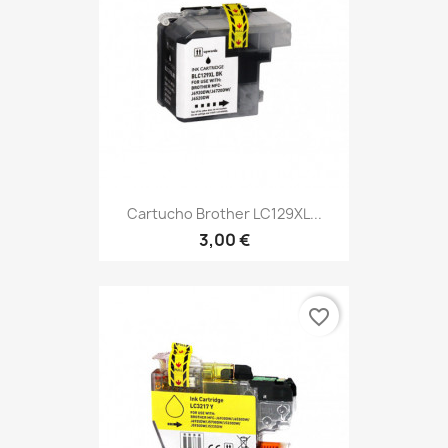
Cartucho Brother LC129XL...
3,00 €
favorite_border