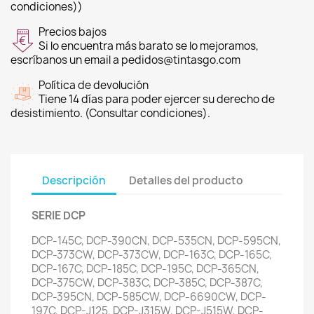
condiciones))
Precios bajos
Si lo encuentra más barato se lo mejoramos,
escríbanos un email a pedidos@tintasgo.com
Política de devolución
Tiene 14 días para poder ejercer su derecho de
desistimiento. (Consultar condiciones).
Descripción
Detalles del producto
SERIE DCP
DCP-145C, DCP-390CN, DCP-535CN, DCP-595CN,
DCP-373CW, DCP-373CW, DCP-163C, DCP-165C,
DCP-167C, DCP-185C, DCP-195C, DCP-365CN,
DCP-375CW, DCP-383C, DCP-385C, DCP-387C,
DCP-395CN, DCP-585CW, DCP-6690CW, DCP-
197C, DCP-J125, DCP-J315W, DCP-J515W, DCP-