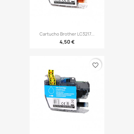
Cartucho Brother LC3217...
4,50 €
favorite_border