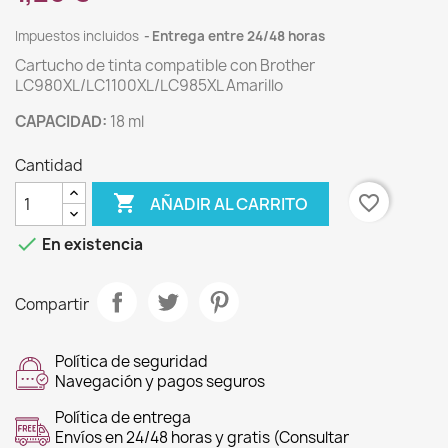
Impuestos incluidos
Entrega entre 24/48 horas
Cartucho de tinta compatible con Brother
LC980XL/LC1100XL/LC985XL Amarillo
CAPACIDAD:
18 ml
Cantidad

favorite_border
AÑADIR AL CARRITO

En existencia
Compartir
Política de seguridad
Navegación y pagos seguros
Política de entrega
Envíos en 24/48 horas y gratis (Consultar