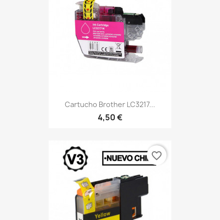
Cartucho Brother LC3217...
4,50 €
favorite_border