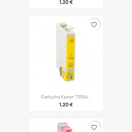
1,20 €
favorite_border
Cartucho Epson T0554...
1,20 €
favorite_border