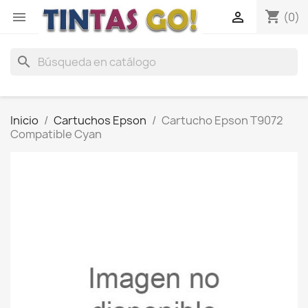
shopping_cart


(0)
search
Inicio
Cartuchos Epson
Cartucho Epson T9072
Compatible Cyan