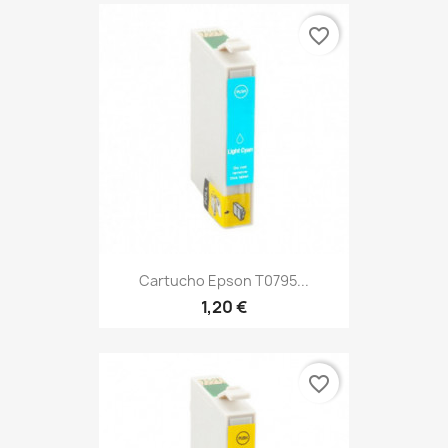
favorite_border
Cartucho Epson T0795...
1,20 €
favorite_border