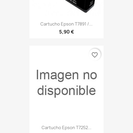
Cartucho Epson T7891 /...
5,90 €
favorite_border
Cartucho Epson T7252...