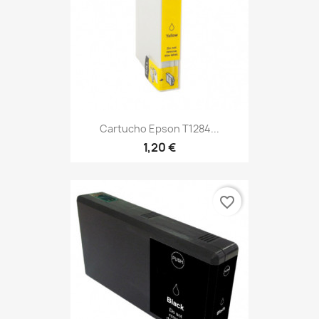
Cartucho Epson T1284...
1,20 €
favorite_border