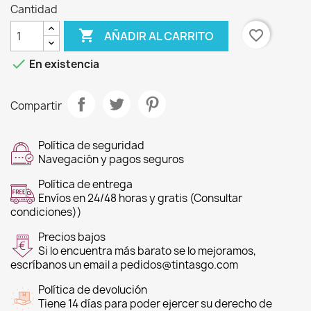
Cantidad

favorite_border
AÑADIR AL CARRITO

En existencia
Compartir
Política de seguridad
Navegación y pagos seguros
Política de entrega
Envíos en 24/48 horas y gratis (Consultar
condiciones))
Precios bajos
Si lo encuentra más barato se lo mejoramos,
escríbanos un email a pedidos@tintasgo.com
Política de devolución
Tiene 14 días para poder ejercer su derecho de