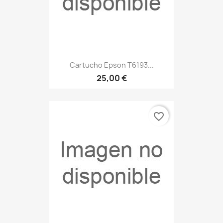
Cartucho Epson T6193...
25,00 €
favorite_border