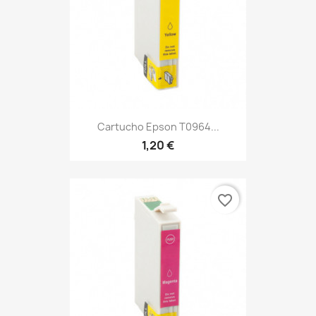
Cartucho Epson T0964...
1,20 €
favorite_border