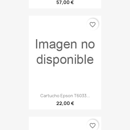
57,00 €
favorite_border
Cartucho Epson T6033...
22,00 €
favorite_border