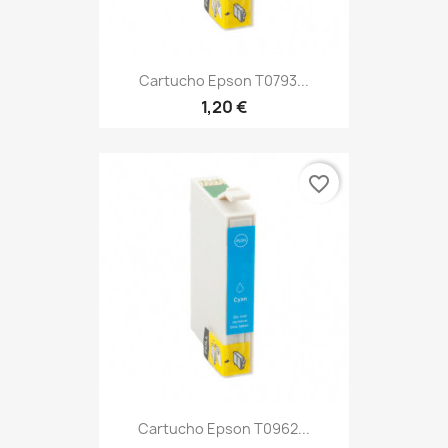
Cartucho Epson T0793...
1,20 €
favorite_border
Cartucho Epson T0962...