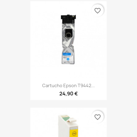
favorite_border
Cartucho Epson T9442...
24,90 €
favorite_border