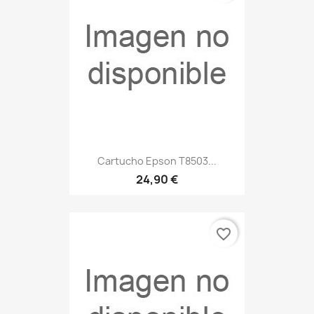
Cartucho Epson T8503...
24,90 €
favorite_border