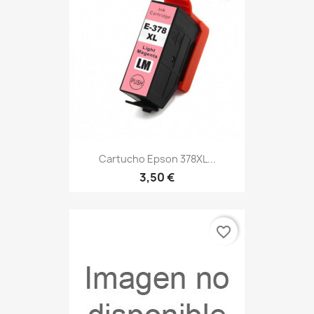
Cartucho Epson 378XL...
3,50 €
favorite_border