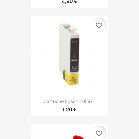
4,90 €
favorite_border
Cartucho Epson T0597...
1,20 €
favorite_border