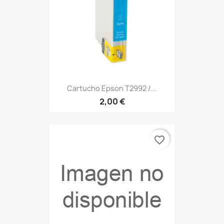
Cartucho Epson T2992 /...
2,00 €
favorite_border