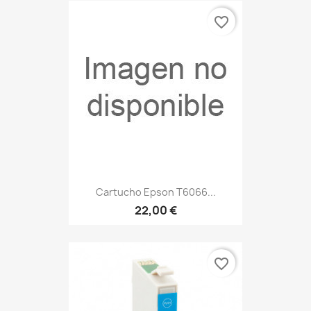
favorite_border
Cartucho Epson T6066...
22,00 €
favorite_border