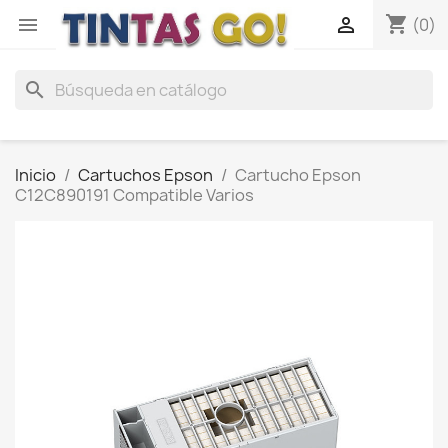
shopping_cart


(0)
search
Inicio
Cartuchos Epson
Cartucho Epson
C12C890191 Compatible Varios