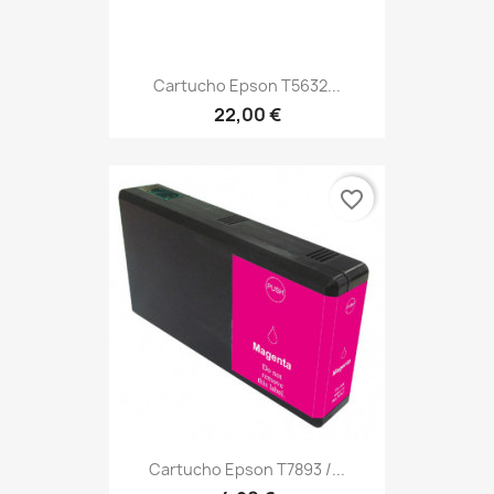
Cartucho Epson T5632...
22,00 €
favorite_border
Cartucho Epson T7893 /...