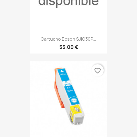
Cartucho Epson SJIC30P...
55,00 €
favorite_border