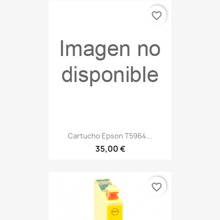
favorite_border
Cartucho Epson T5964...
35,00 €
favorite_border