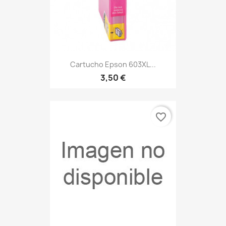
Cartucho Epson 603XL...
3,50 €
favorite_border