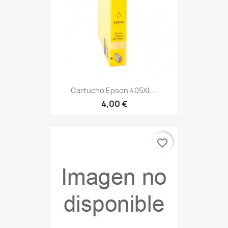
Cartucho Epson 405XL...
4,00 €
favorite_border