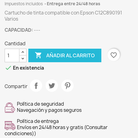
Impuestos incluidos
Entrega entre 24/48 horas
Cartucho de tinta compatible con Epson C12C890191
Varios
CAPACIDAD:
---
Cantidad

favorite_border
AÑADIR AL CARRITO

En existencia
Compartir
Política de seguridad
Navegación y pagos seguros
Política de entrega
Envíos en 24/48 horas y gratis (Consultar
condiciones))