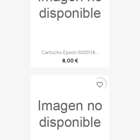
Cartucho Epson S020118...
8,00 €
favorite_border