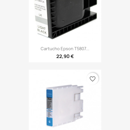
Cartucho Epson T5807...
22,90 €
favorite_border