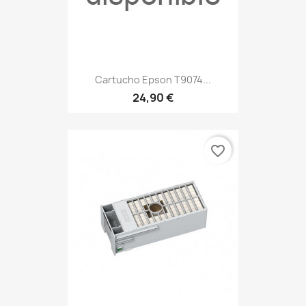
Cartucho Epson T9074...
24,90 €
favorite_border