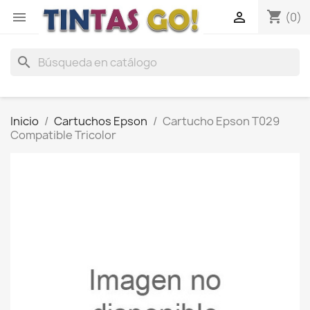
shopping_cart


(0)
search
Inicio
Cartuchos Epson
Cartucho Epson T029
Compatible Tricolor