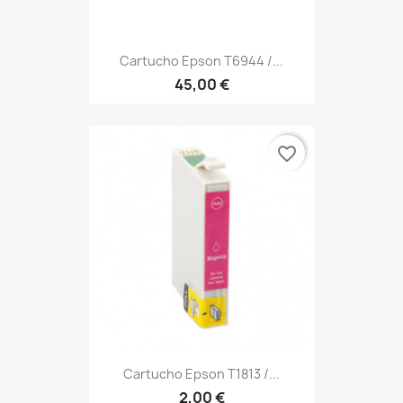
Cartucho Epson T6944 /...
45,00 €
favorite_border
Cartucho Epson T1813 /...
2,00 €