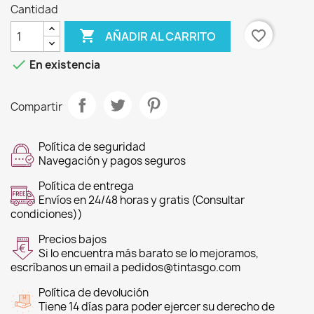
Cantidad

favorite_border
AÑADIR AL CARRITO

En existencia
Compartir
Política de seguridad
Navegación y pagos seguros
Política de entrega
Envíos en 24/48 horas y gratis (Consultar
condiciones))
Precios bajos
Si lo encuentra más barato se lo mejoramos,
escríbanos un email a pedidos@tintasgo.com
Política de devolución
Tiene 14 días para poder ejercer su derecho de