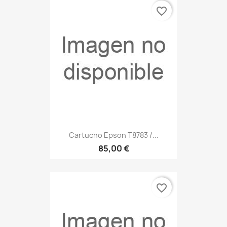
favorite_border
Cartucho Epson T8783 /...
85,00 €
favorite_border