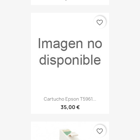
favorite_border
Cartucho Epson T5961...
35,00 €
favorite_border