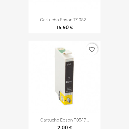
Cartucho Epson T9082...
14,90 €
favorite_border
Cartucho Epson T0347...
2,00 €