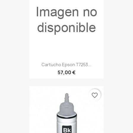
Cartucho Epson T7253...
57,00 €
favorite_border