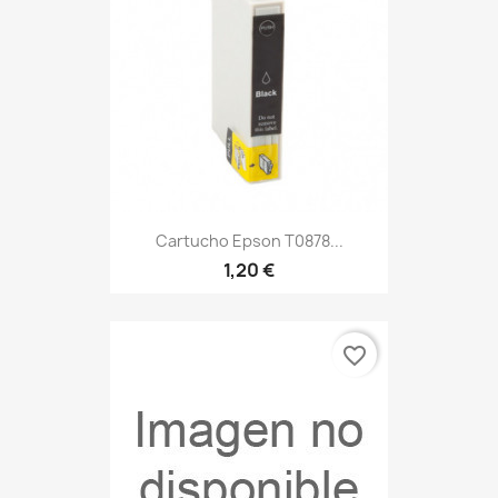
Cartucho Epson T0878...
1,20 €
favorite_border