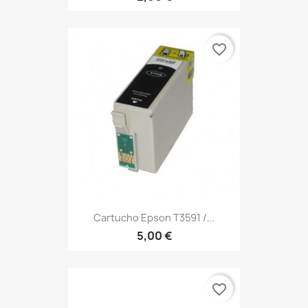
favorite_border
Cartucho Epson T3591 /...
5,00 €
favorite_border