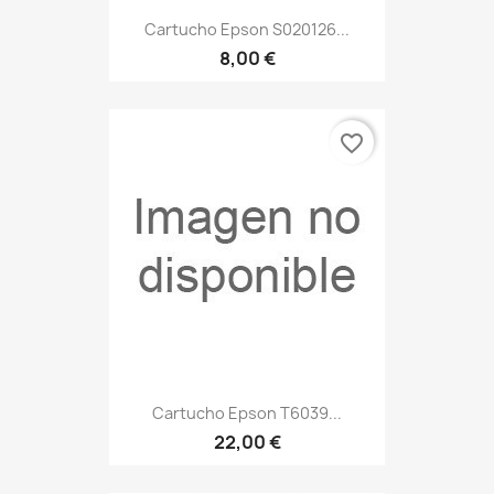
Cartucho Epson S020126...
8,00 €
favorite_border
Cartucho Epson T6039...
22,00 €