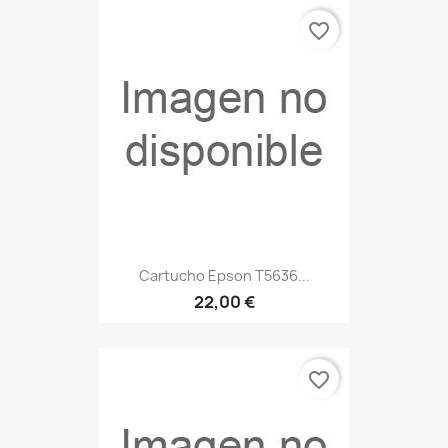
favorite_border
Cartucho Epson T5636...
22,00 €
favorite_border