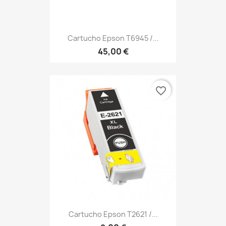
Cartucho Epson T6945 /...
45,00 €
favorite_border
Cartucho Epson T2621 /...