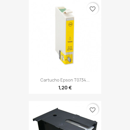
favorite_border
Cartucho Epson T0734...
1,20 €
favorite_border