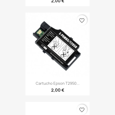
2,00 €
favorite_border
Cartucho Epson T2950...
2,00 €
favorite_border