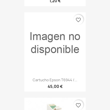
1,20 €
favorite_border
Cartucho Epson T6944 /...
45,00 €
favorite_border