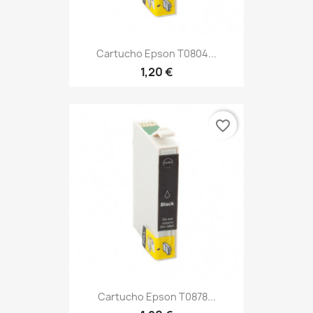
Cartucho Epson T0804...
1,20 €
favorite_border
Cartucho Epson T0878...