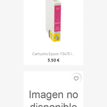
Cartucho Epson T3473 /...
3,50 €
favorite_border