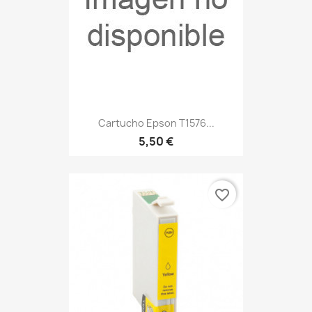
Cartucho Epson T1576...
5,50 €
favorite_border