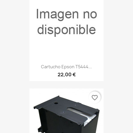
Cartucho Epson T5444...
22,00 €
favorite_border