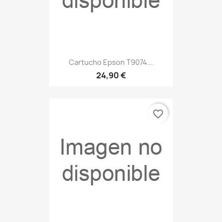
Cartucho Epson T9074...
24,90 €
favorite_border