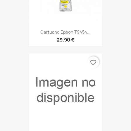
Cartucho Epson T9454...
29,90 €
favorite_border