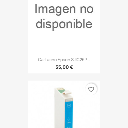
Cartucho Epson SJIC26P...
55,00 €
favorite_border