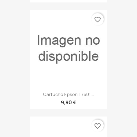
favorite_border
Cartucho Epson T7601...
9,90 €
favorite_border