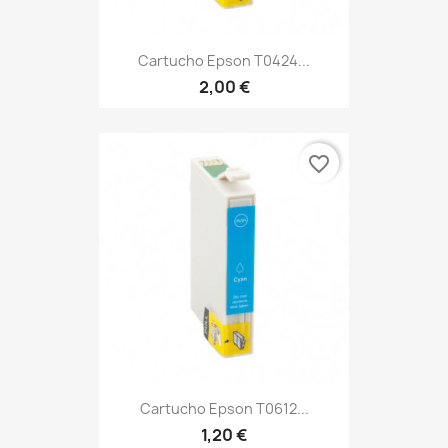
Cartucho Epson T0424...
2,00 €
favorite_border
Cartucho Epson T0612...
1,20 €