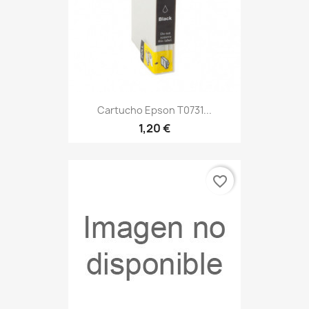
Cartucho Epson T0731...
1,20 €
favorite_border