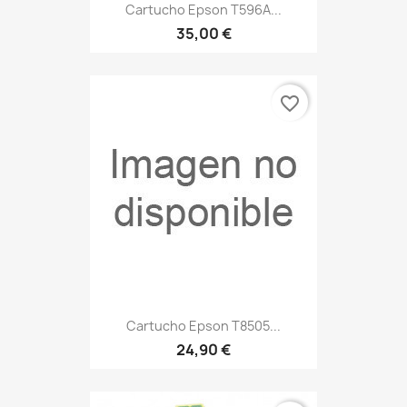
Cartucho Epson T596A...
35,00 €
favorite_border
Cartucho Epson T8505...
24,90 €