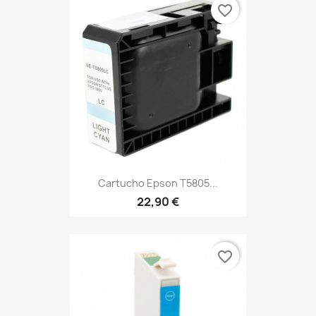
favorite_border
Cartucho Epson T5805...
22,90 €
favorite_border