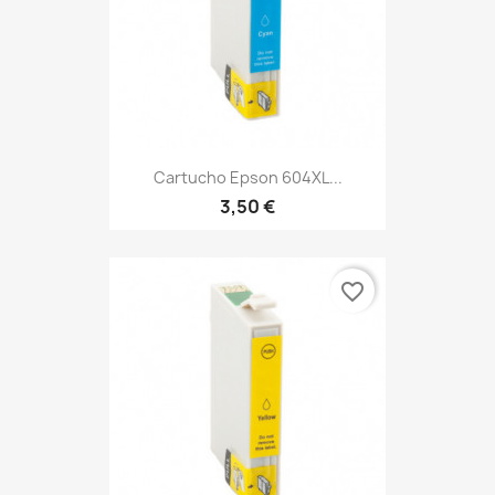
Cartucho Epson 604XL...
3,50 €
favorite_border