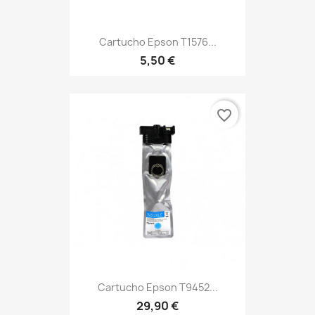
Cartucho Epson T1576...
5,50 €
favorite_border
Cartucho Epson T9452...
29,90 €