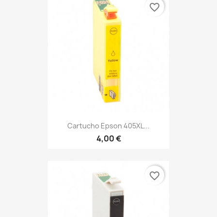
favorite_border
Cartucho Epson 405XL...
4,00 €
favorite_border