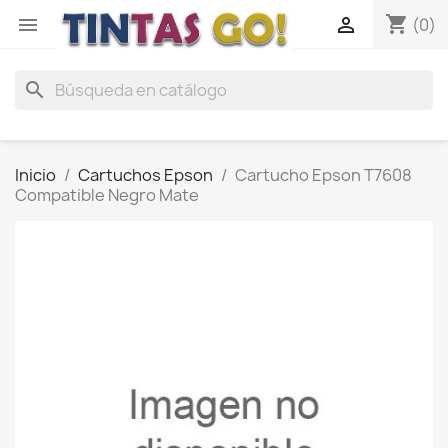
shopping_cart


(0)
search
Inicio
Cartuchos Epson
Cartucho Epson T7608
Compatible Negro Mate