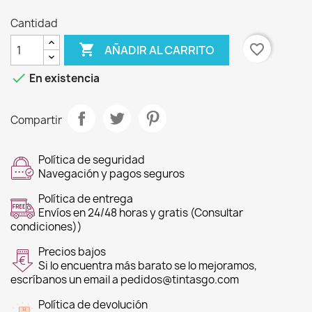
Cantidad

favorite_border
AÑADIR AL CARRITO

En existencia
Compartir
Política de seguridad
Navegación y pagos seguros
Política de entrega
Envíos en 24/48 horas y gratis (Consultar
condiciones))
Precios bajos
Si lo encuentra más barato se lo mejoramos,
escríbanos un email a pedidos@tintasgo.com
Política de devolución