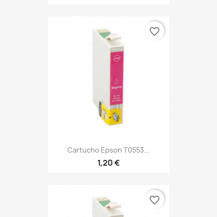
favorite_border
Cartucho Epson T0553...
1,20 €
favorite_border