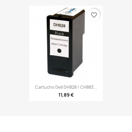
favorite_border
Cartucho Dell DH828 / CH883...
11,89 €