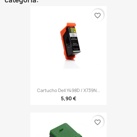
categoría:
favorite_border
Cartucho Dell Y498D / X739N...
5,90 €
favorite_border