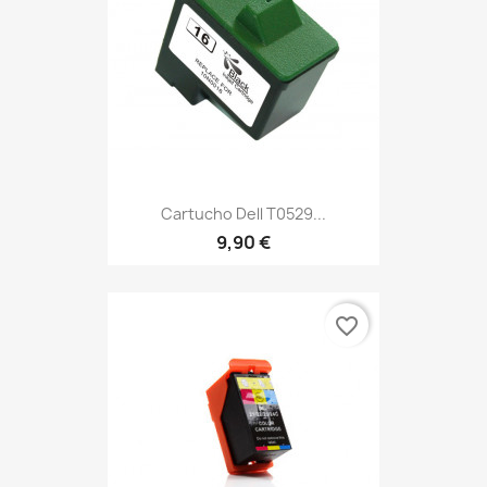
Cartucho Dell T0529...
9,90 €
favorite_border