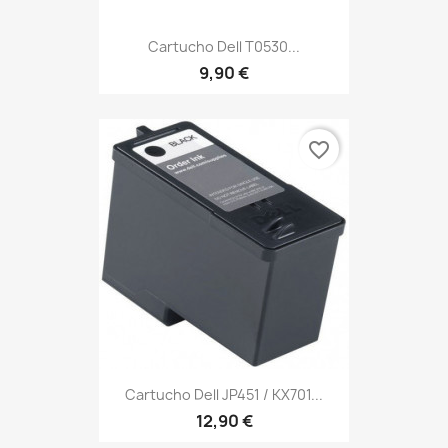
Cartucho Dell T0530...
9,90 €
favorite_border
Cartucho Dell JP451 / KX701...
12,90 €