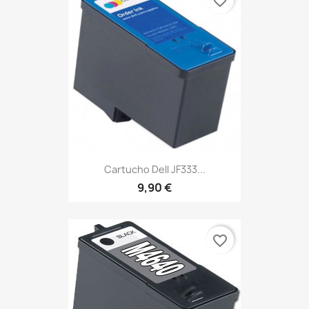
favorite_border
Cartucho Dell JF333...
9,90 €
favorite_border