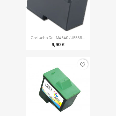
Cartucho Dell M4640 / J5566...
9,90 €
favorite_border