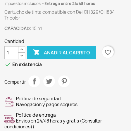
Impuestos incluidos
Entrega entre 24/48 horas
Cartucho de tinta compatible con Dell DH829/CH884
Tricolor
CAPACIDAD:
15 ml
Cantidad

favorite_border
AÑADIR AL CARRITO

En existencia
Compartir
Política de seguridad
Navegación y pagos seguros
Política de entrega
Envíos en 24/48 horas y gratis (Consultar
condiciones))