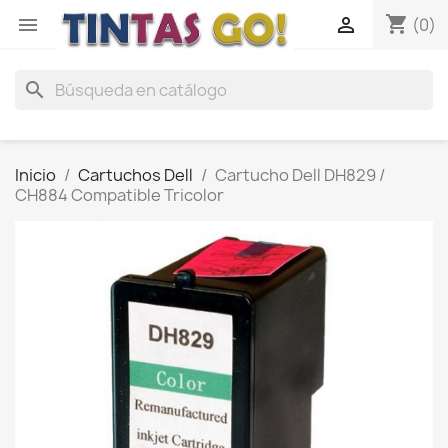
shopping_cart


(0)
search
Inicio
Cartuchos Dell
Cartucho Dell DH829 /
CH884 Compatible Tricolor