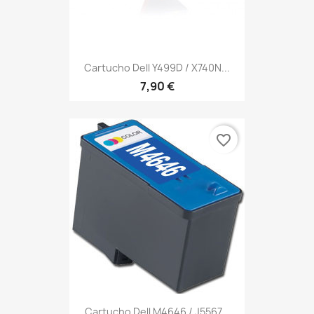
Cartucho Dell Y499D / X740N...
7,90 €
favorite_border
Cartucho Dell M4646 / J5567...