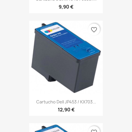
9,90 €
favorite_border
Cartucho Dell JP453 / KX703...
12,90 €