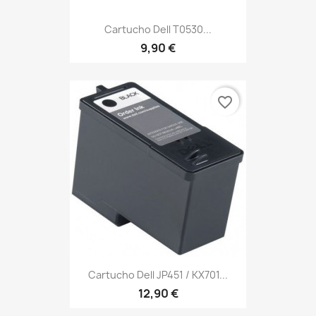
Cartucho Dell T0530...
9,90 €
favorite_border
Cartucho Dell JP451 / KX701...
12,90 €