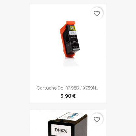
favorite_border
Cartucho Dell Y498D / X739N...
5,90 €
favorite_border