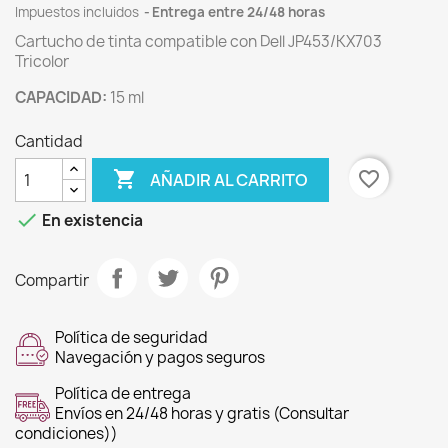
Impuestos incluidos
Entrega entre 24/48 horas
Cartucho de tinta compatible con Dell JP453/KX703
Tricolor
CAPACIDAD:
15 ml
Cantidad

favorite_border
AÑADIR AL CARRITO

En existencia
Compartir
Política de seguridad
Navegación y pagos seguros
Política de entrega
Envíos en 24/48 horas y gratis (Consultar
condiciones))