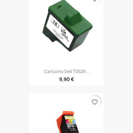
Cartucho Dell T0529...
9,90 €
favorite_border