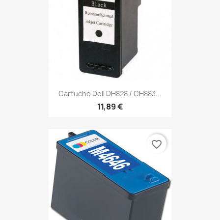
Cartucho Dell DH828 / CH883...
11,89 €
favorite_border