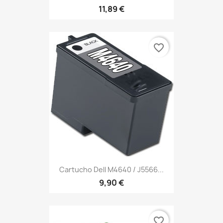
11,89 €
favorite_border
Cartucho Dell M4640 / J5566...
9,90 €
favorite_border