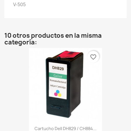
V-505
10 otros productos en la misma
categoría:
favorite_border
Cartucho Dell DH829 / CH884...