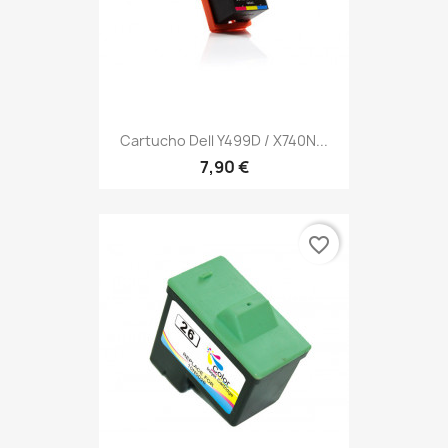
Cartucho Dell Y499D / X740N...
7,90 €
favorite_border