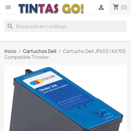
shopping_cart


(0)
search
Inicio
Cartuchos Dell
Cartucho Dell JP453 / KX703
Compatible Tricolor